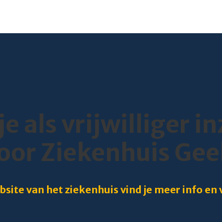
 je als vrijwilliger i
oor Ziekenhuis Gee
site van het ziekenhuis vind je meer info en