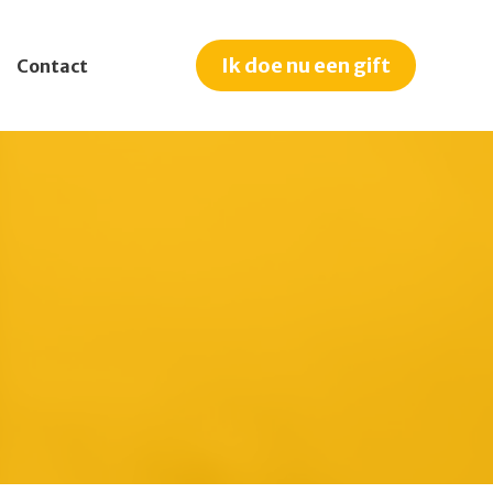
Ik doe nu een gift
Contact
nt
ger
edrijf
n