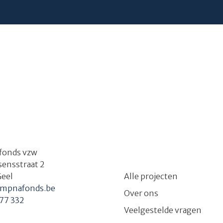
fonds vzw
ssensstraat 2
Geel
Alle projecten
mpnafonds.be
Over ons
77 332
Veelgestelde vragen