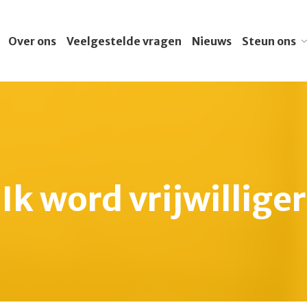
Over ons
Veelgestelde vragen
Nieuws
Steun ons
In mijn testame
Ik word vrijwilli
Ik steun met mijn b
Ik zamel geld i
Ik doe een gift
Ik word vrijwilliger