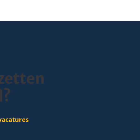
nzetten
l?
 vacatures