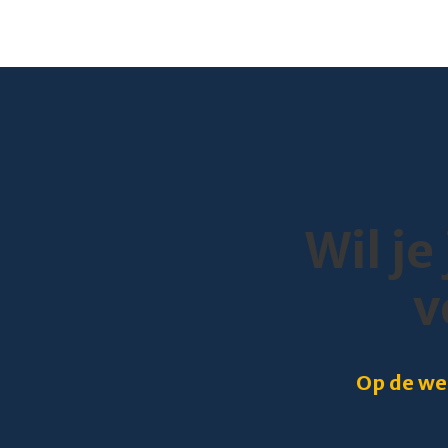
Wil je
v
Op de web