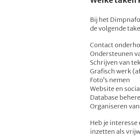
Welke taken k
Bij het Dimpnafo
de volgende tak
Contact onderhou
Ondersteunen va
Schrijven van te
Grafisch werk (a
Foto’s nemen
Website en soci
Database behere
Organiseren van
Heb je interesse 
inzetten als vrij