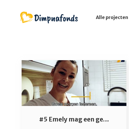
Alle projecten
#5 Emely mag een genezen coronapatiënt naar huis sturen!