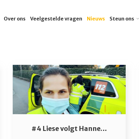
Over ons
Veelgestelde vragen
Nieuws
Steun ons
In mijn testame
Ik word vrijwilli
Ik steun met mijn b
Ik zamel geld i
Ik doe een gift
#4 Liese volgt Hanne van spoed