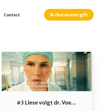
Ik doe nu een gift
Contact
nt
ger
edrijf
n
#3 Liese volgt dr. Voets ’s nachts op intensieve zorgen