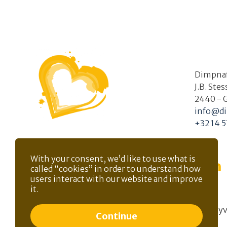
Dimpna
J.B. Ste
2440 - 
info@di
+32 14 5
Ik doe nu een gift
With your consent, we’d like to use what is
called “cookies” in order to understand how
users interact with our website and improve
it.
Of doe rechtstreeks een gift op
Privacyv
BE53 0689 0926 1253 -
Continue
GKCCBEBB