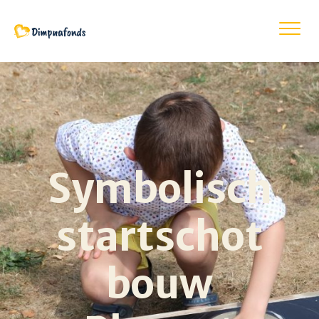
Symbolisch
startschot
bouw