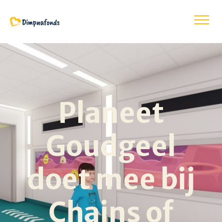
Planeet
Goudgeel
doet mee bij
Chains of