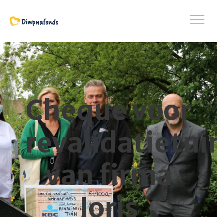
Cheque voor
revalidatietui
van firma
Joris